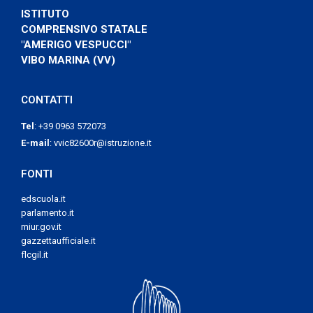
ISTITUTO
COMPRENSIVO STATALE
"AMERIGO VESPUCCI"
VIBO MARINA (VV)
CONTATTI
Tel
:
+39 0963 572073
E-mail
:
vvic82600r@istruzione.it
FONTI
edscuola.it
parlamento.it
miur.gov.it
gazzettaufficiale.it
flcgil.it