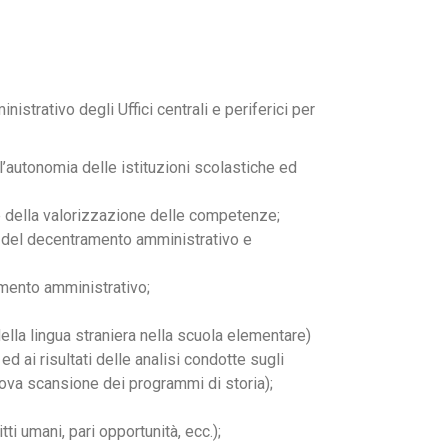
nistrativo degli Uffici centrali e periferici per
l’autonomia delle istituzioni scolastiche ed
e della valorizzazione delle competenze;
o del decentramento amministrativo e
amento amministrativo;
lla lingua straniera nella scuola elementare)
ed ai risultati delle analisi condotte sugli
uova scansione dei programmi di storia);
ti umani, pari opportunità, ecc.);