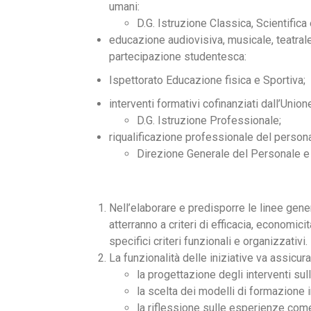
umani:
D.G. Istruzione Classica, Scientifica
educazione audiovisiva, musicale, teatral
partecipazione studentesca:
Ispettorato Educazione fisica e Sportiva;
interventi formativi cofinanziati dall’Unio
D.G. Istruzione Professionale;
riqualificazione professionale del personale
Direzione Generale del Personale e d
Nell’elaborare e predisporre le linee general
atterranno a criteri di efficacia, economici
specifici criteri funzionali e organizzativi.
La funzionalità delle iniziative va assicura
la progettazione degli interventi sul
la scelta dei modelli di formazione in
la riflessione sulle esperienze co