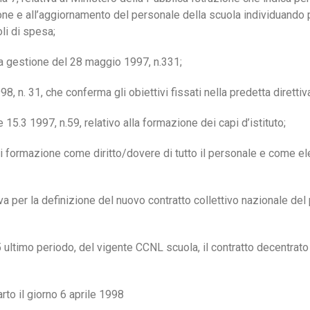
one e all’aggiornamento del personale della scuola individuando p
oli di spesa;
 la gestione del 28 maggio 1997, n.331;
, n. 31, che conferma gli obiettivi fissati nella predetta direttiv
e 15.3 1997, n.59, relativo alla formazione dei capi d’istituto;
à di formazione come diritto/dovere di tutto il personale e come e
tiva per la definizione del nuovo contratto collettivo nazionale de
 ultimo periodo, del vigente CCNL scuola, il contratto decentrato
to il giorno 6 aprile 1998