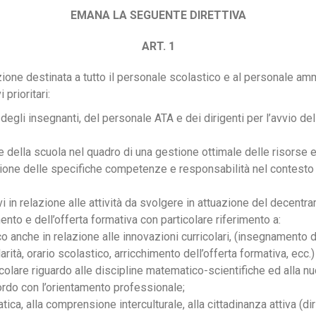
EMANA LA SEGUENTE DIRETTIVA
ART. 1
azione destinata a tutto il personale scolastico e al personale ammi
prioritari:
gli insegnanti, del personale ATA e dei dirigenti per l’avvio del
 della scuola nel quadro di una gestione ottimale delle risorse 
nzione delle specifiche competenze e responsabilità nel contest
 in relazione alle attività da svolgere in attuazione del decentr
to e dell’offerta formativa con particolare riferimento a:
anche in relazione alle innovazioni curricolari, (insegnamento de
arità, orario scolastico, arricchimento dell’offerta formativa, ecc.) 
icolare riguardo alle discipline matematico-scientifiche ed alla n
rdo con l’orientamento professionale;
a, alla comprensione interculturale, alla cittadinanza attiva (dirit