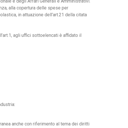
onale e degli Affari Generali e Amministrativi.
enza, alla copertura delle spese per
astica, in attuazione dell’art.21 della citata
art.1, agli uffici sottoelencati è affidato il
dustria:
nea anche con riferimento al tema dei diritti