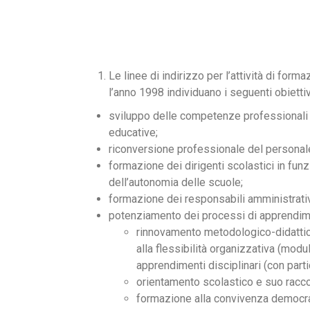
Le linee di indirizzo per l’attività di form
l’anno 1998 individuano i seguenti obiettivi 
sviluppo delle competenze professionali de
educative;
riconversione professionale del personale
formazione dei dirigenti scolastici in fu
dell’autonomia delle scuole;
formazione dei responsabili amministrativi
potenziamento dei processi di apprendimen
rinnovamento metodologico-didattico 
alla flessibilità organizzativa (modul
apprendimenti disciplinari (con part
orientamento scolastico e suo racco
formazione alla convivenza democratic