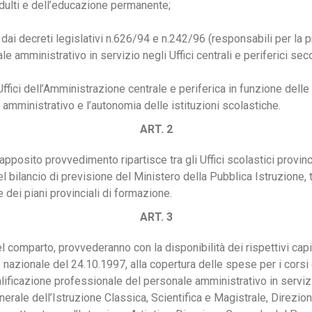
dulti e dell’educazione permanente;
 dai decreti legislativi n.626/94 e n.242/96 (responsabili per la 
 amministrativo in servizio negli Uffici centrali e periferici second
 Uffici dell’Amministrazione centrale e periferica in funzione de
amministrativo e l’autonomia delle istituzioni scolastiche.
ART. 2
posito provvedimento ripartisce tra gli Uffici scolastici provinci
el bilancio di previsione del Ministero della Pubblica Istruzione, t
dei piani provinciali di formazione.
ART. 3
 del comparto, provvederanno con la disponibilità dei rispettivi ca
ato nazionale del 24.10.1997, alla copertura delle spese per i cors
lificazione professionale del personale amministrativo in servizio n
erale dell’Istruzione Classica, Scientifica e Magistrale, Direzio