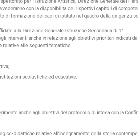
spettorato per l’Istruzione Artistica, Direzione Generale del Pers
ovvederanno con la disponibilità dei rispettivi capitoli di compet
 di formazione dei capi di istituto nel quadro della dirigenza scol
affidato alla Direzione Generale Istruzione Secondaria di 1°
i interventi anche in relazione agli obiettivi prioritari indicati dall’
 relative alle seguenti tematiche:
tiva;
istituzioni scolastiche ed educative:
rimento anche agli obiettivi del protocollo di intesa con la Confin
ico-didattiche relative all’insegnamento della storia contempora