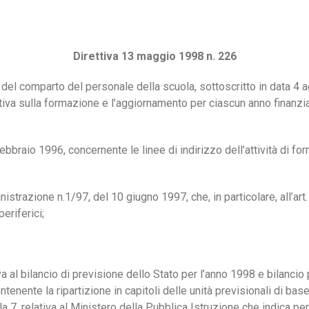
Direttiva 13 maggio 1998 n. 226
o del comparto del personale della scuola, sottoscritto in data 4 
iva sulla formazione e l’aggiornamento per ciascun anno finanzia
ebbraio 1996, concernente le linee di indirizzo dell’attività di fo
nistrazione n.1/97, del 10 giugno 1997, che, in particolare, all’ar
periferici;
 al bilancio di previsione dello Stato per l’anno 1998 e bilancio p
enente la ripartizione in capitoli delle unità previsionali di base 
ella 7, relativa al Ministero della Pubblica Istruzione che indica pe