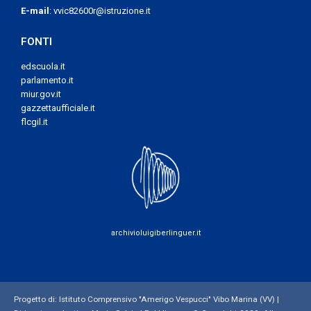
E-mail
:
vvic82600r@istruzione.it
FONTI
edscuola.it
parlamento.it
miur.gov.it
gazzettaufficiale.it
flcgil.it
archivioluigiberlinguer.it
Progetto di: Istituto Comprensivo "Amerigo Vespucci" Vibo Marina (VV) |