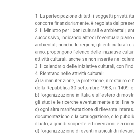
1. La partecipazione di tutti i soggetti privati, it
concorre finanziariamente, è regolata dal presen
2. Il Ministro per i beni culturali e ambientali, e
successivo, indicando altresì l’eventuale piano d
ambientali, nonché le regioni, gli enti culturali e 
anno, propongono l’elenco delle iniziative cult
attività culturali, anche se non inserite nel cal
3. Il calendario delle iniziative culturali, con l’
4. Rientrano nelle attività culturali:
a) la manutenzione, la protezione, il restauro e 
della Repubblica 30 settembre 1963; n. 1409, e
b) l’organizzazione in Italia e all’estero di most
gli studi e le ricerche eventualmente a tal fine 
c) ogni altra manifestazione di rilevante interess
documentazione e la catalogazione, e le pubblica
illustri, a grandi scoperte ed invenzioni e a rico
d) l’organizzazione di eventi musicali di rilevan