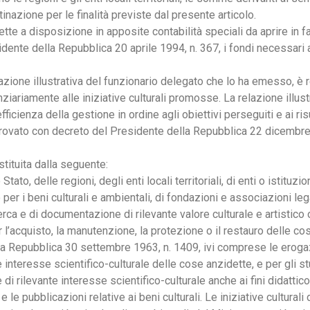
tinazione per le finalità previste dal presente articolo.
mette a disposizione in apposite contabilità speciali da aprire in fa
nte della Repubblica 20 aprile 1994, n. 367, i fondi necessari al
azione illustrativa del funzionario delegato che lo ha emesso, è r
ariamente alle iniziative culturali promosse. La relazione illustra
fficienza della gestione in ordine agli obiettivi perseguiti e ai risu
pprovato con decreto del Presidente della Repubblica 22 dicembr
ostituita dalla seguente:
Stato, delle regioni, degli enti locali territoriali, di enti o istituz
 per i beni culturali e ambientali, di fondazioni e associazioni l
rca e di documentazione di rilevante valore culturale e artistico o
l’acquisto, la manutenzione, la protezione o il restauro delle cos
la Repubblica 30 settembre 1963, n. 1409, ivi comprese le erogazi
e interesse scientifico-culturale delle cose anzidette, e per gli st
i rilevante interesse scientifico-culturale anche ai fini didattico
 le pubblicazioni relative ai beni culturali. Le iniziative cultura