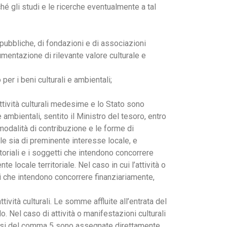
nché gli studi e le ricerche eventualmente a tal
oni pubbliche, di fondazioni e di associazioni
mentazione di rilevante valore culturale e
per i beni culturali e ambientali;
 attività culturali medesime e lo Stato sono
mbientali, sentito il Ministro del tesoro, entro
modalità di contribuzione e le forme di
ale sia di preminente interesse locale, e
ritoriali e i soggetti che intendono concorrere
 locale territoriale. Nel caso in cui l’attività o
i che intendono concorrere finanziariamente,
ttività culturali. Le somme affluite all’entrata del
. Nel caso di attività o manifestazioni culturali
i sensi del comma 5 sono assegnate direttamente