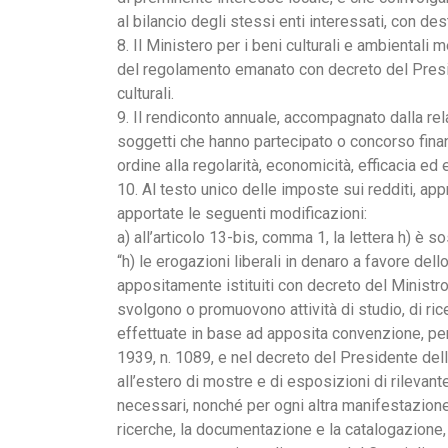
al bilancio degli stessi enti interessati, con des
8. Il Ministero per i beni culturali e ambientali 
del regolamento emanato con decreto del Preside
culturali.
9. Il rendiconto annuale, accompagnato dalla rel
soggetti che hanno partecipato o concorso finanzi
ordine alla regolarità, economicità, efficacia ed e
10. Al testo unico delle imposte sui redditi, a
apportate le seguenti modificazioni:
a) all’articolo 13-bis, comma 1, la lettera h) è s
“h) le erogazioni liberali in denaro a favore dello 
appositamente istituiti con decreto del Ministro
svolgono o promuovono attività di studio, di rice
effettuate in base ad apposita convenzione, per 
1939, n. 1089, e nel decreto del Presidente del
all’estero di mostre e di esposizioni di rilevant
necessari, nonché per ogni altra manifestazione d
ricerche, la documentazione e la catalogazione, e