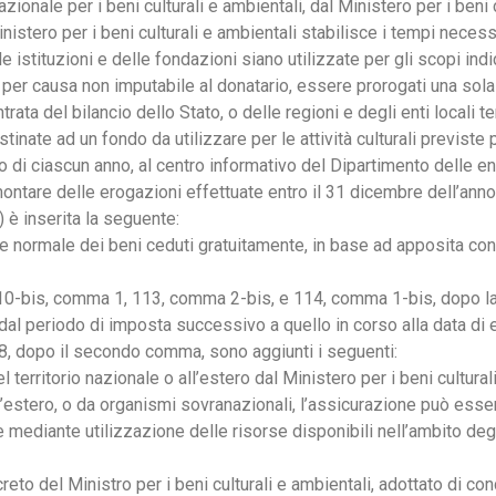
onale per i beni culturali e ambientali, dal Ministero per i beni 
nistero per i beni culturali e ambientali stabilisce i tempi necessa
 istituzioni e delle fondazioni siano utilizzate per gli scopi indi
per causa non imputabile al donatario, essere prorogati una sola 
trata del bilancio dello Stato, o delle regioni e degli enti locali ter
tinate ad un fondo da utilizzare per le attività culturali previste 
o di ciascun anno, al centro informativo del Dipartimento delle en
ontare delle erogazioni effettuate entro il 31 dicembre dell’anno
) è inserita la seguente:
ore normale dei beni ceduti gratuitamente, in base ad apposita conve
10-bis, comma 1, 113, comma 2-bis, e 114, comma 1-bis, dopo la pa
al periodo di imposta successivo a quello in corso alla data di e
 328, dopo il secondo comma, sono aggiunti i seguenti:
erritorio nazionale o all’estero dal Ministero per i beni culturali
a all’estero, o da organismi sovranazionali, l’assicurazione può esse
de mediante utilizzazione delle risorse disponibili nell’ambito degl
reto del Ministro per i beni culturali e ambientali, adottato di con