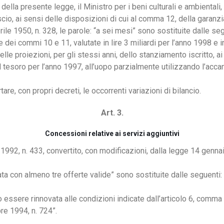
 della presente legge, il Ministro per i beni culturali e ambientali, 
scio, ai sensi delle disposizioni di cui al comma 12, della garanzi
rile 1950, n. 328, le parole: “a sei mesi” sono sostituite dalle se
e dei commi 10 e 11, valutate in lire 3 miliardi per l’anno 1998 e i
e proiezioni, per gli stessi anni, dello stanziamento iscritto, ai 
 tesoro per l’anno 1997, all’uopo parzialmente utilizzando l’acca
are, con propri decreti, le occorrenti variazioni di bilancio.
Art. 3.
Concessioni relative ai servizi aggiuntivi
1992, n. 433, convertito, con modificazioni, dalla legge 14 genna
vata con almeno tre offerte valide” sono sostituite dalle seguenti:
 essere rinnovata alle condizioni indicate dall’articolo 6, comm
re 1994, n. 724”.