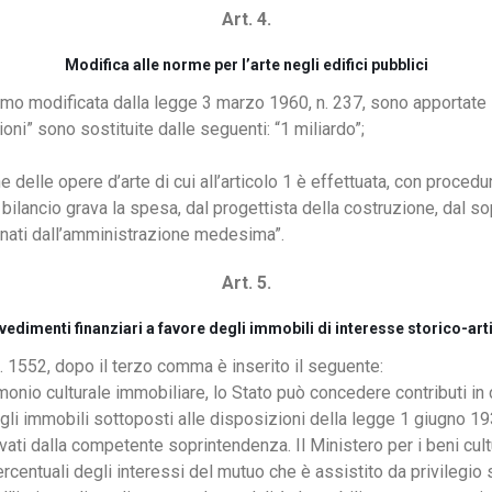
Art. 4.
Modifica alle norme per l’arte negli edifici pubblici
timo modificata dalla legge 3 marzo 1960, n. 237, sono apportate 
lioni” sono sostituite dalle seguenti: “1 miliardo”;
zione delle opere d’arte di cui all’articolo 1 è effettuata, con pr
ilancio grava la spesa, dal progettista della costruzione, dal sopr
inati dall’amministrazione medesima”.
Art. 5.
edimenti finanziari a favore degli immobili di interesse storico-arti
n. 1552, dopo il terzo comma è inserito il seguente:
monio culturale immobiliare, lo Stato può concedere contributi in c
gli immobili sottoposti alle disposizioni della legge 1 giugno 1939
ti dalla competente soprintendenza. Il Ministero per i beni cult
centuali degli interessi del mutuo che è assistito da privilegio sug