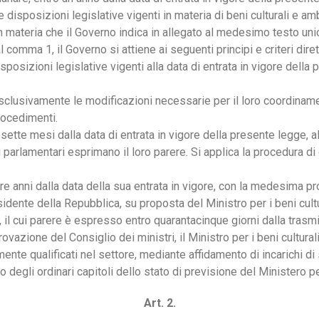
e disposizioni legislative vigenti in materia di beni culturali e amb
n materia che il Governo indica in allegato al medesimo testo uni
 comma 1, il Governo si attiene ai seguenti principi e criteri dirett
sposizioni legislative vigenti alla data di entrata in vigore della
sclusivamente le modificazioni necessarie per il loro coordinam
rocedimenti.
ette mesi dalla data di entrata in vigore della presente legge, a
rlamentari esprimano il loro parere. Si applica la procedura di c
tre anni dalla data della sua entrata in vigore, con la medesima pr
idente della Repubblica, su proposta del Ministro per i beni cultu
to, il cui parere è espresso entro quarantacinque giorni dalla tras
ovazione del Consiglio dei ministri, il Ministro per i beni culturali
armente qualificati nel settore, mediante affidamento di incarichi 
o degli ordinari capitoli dello stato di previsione del Ministero per
Art. 2.