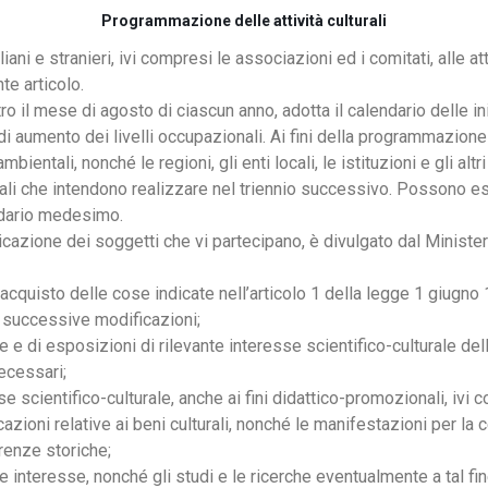
Programmazione delle attività culturali
aliani e stranieri, ivi compresi le associazioni ed i comitati, alle at
te articolo.
ntro il mese di agosto di ciascun anno, adotta il calendario delle in
i aumento dei livelli occupazionali. Ai fini della programmazione g
ambientali, nonché le regioni, gli enti locali, le istituzioni e gli alt
urali che intendono realizzare nel triennio successivo. Possono e
endario medesimo.
indicazione dei soggetti che vi partecipano, è divulgato dal Minister
l’acquisto delle cose indicate nell’articolo 1 della legge 1 giugn
 successive modificazioni;
re e di esposizioni di rilevante interesse scientifico-culturale del
necessari;
e scientifico-culturale, anche ai fini didattico-promozionali, ivi co
zioni relative ai beni culturali, nonché le manifestazioni per la c
rrenze storiche;
te interesse, nonché gli studi e le ricerche eventualmente a tal fi