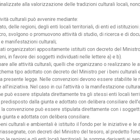
inalizzate alla valorizzazione delle tradizioni culturali locali, no
ività culturali può avvenire mediante:
to, delle regioni, degli enti locali territoriali, di enti ed istituzi
o, svolgono o promuovono attività di studio, di ricerca e di docu
 e manifestazioni culturali;
tati organizzatori appositamente istituiti con decreto del Ministro 
ni, in favore dei soggetti individuati nelle lettere a) e b).
pare alle attività culturali, quelli che organizzano o realizzano le
ma tipo adottato con decreto del Ministro per i beni culturali e a
ella presente legge. Nelle convenzioni devono essere stabilite le 
ll’iniziativa. Nel caso in cui l’attività o la manifestazione cultur
ione può essere stipulata direttamente tra gli stessi enti locali ter
redisposto dalla giunta e adottato con delibera consiliare dell’ente
i, la convenzione può essere stipulata direttamente con i soggett
giunta e adottata con delibera consiliare.
ni culturali e ambientali è istituito il fondo per le iniziative e le a
iassegnate, con decreti del Ministro del tesoro, al predetto fondo
o le regioni e gli enti locali territoriali, le somme derivanti a