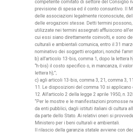
competente comitato di settore del Consiglio nazi
previsione di spesa ed il conto consuntivo. Il Mi
delle associazioni legalmente riconosciute, delle
delle erogazioni stesse. Detti termini possono, 
utilizzate nei termini assegnati affluiscono all’en
cui essi siano direttamente coinvolti, e sono des
culturali e ambientali comunica, entro il 31 marz
nominativo dei soggetti erogatori, nonché l’amm
b) all’articolo 13-bis, comma 1, dopo la lettera h
“h-bis) il costo specifico o, in mancanza, il val
lettera h);”;
c) agli articoli 13-bis, comma 3, 21, comma 3, 1
11. Le disposizioni del comma 10 si applicano d
12. All’articolo 2 della legge 2 aprile 1950, n.
“Per le mostre e le manifestazioni promosse nel t
da enti pubblici, dagli istituti italiani di cultur
da parte dello Stato. Ai relativi oneri si provve
Ministero per i beni culturali e ambientali.
Il rilascio della garanzia statale avviene con dec