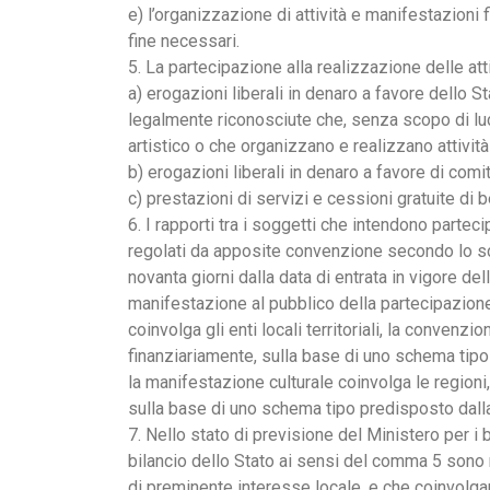
e) l’organizzazione di attività e manifestazioni f
fine necessari.
5. La partecipazione alla realizzazione delle att
a) erogazioni liberali in denaro a favore dello Sta
legalmente riconosciute che, senza scopo di lucr
artistico o che organizzano e realizzano attività
b) erogazioni liberali in denaro a favore di comi
c) prestazioni di servizi e cessioni gratuite di be
6. I rapporti tra i soggetti che intendono parteci
regolati da apposite convenzione secondo lo sche
novanta giorni dalla data di entrata in vigore d
manifestazione al pubblico della partecipazione a
coinvolga gli enti locali territoriali, la convenz
finanziariamente, sulla base di uno schema tipo p
la manifestazione culturale coinvolga le region
sulla base di uno schema tipo predisposto dalla 
7. Nello stato di previsione del Ministero per i be
bilancio dello Stato ai sensi del comma 5 sono r
di preminente interesse locale, e che coinvolgan