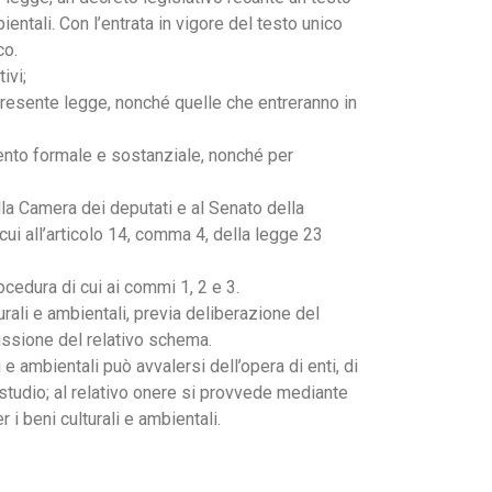
ientali. Con l’entrata in vigore del testo unico
co.
ivi;
 presente legge, nonché quelle che entreranno in
ento formale e sostanziale, nonché per
lla Camera dei deputati e al Senato della
ui all’articolo 14, comma 4, della legge 23
ocedura di cui ai commi 1, 2 e 3.
rali e ambientali, previa deliberazione del
missione del relativo schema.
 e ambientali può avvalersi dell’opera di enti, di
di studio; al relativo onere si provvede mediante
 i beni culturali e ambientali.