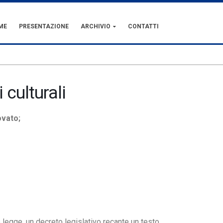
ME
PRESENTAZIONE
ARCHIVIO
CONTATTI
 culturali
ovato;
 legge, un decreto legislativo recante un testo