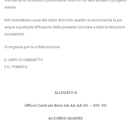
fine dell’anno scolastico precedente l’anno in cui sarà attivato il progetto
stesso.
Nel trasmettere copia del citato Accordo quadro si raccomanda la più
ampia e puntuale diffusione della presente Circolare a tutte le Istituzioni
scolastiche .
Si ringrazia per la collaborazione.
IL CAPO DI GABINETTO
F.to TRAINITO
ALLEGATO A
Ufficio Centrale Beni AA.AA.AA.SS. – DIV. VII
ACCORDO QUADRO