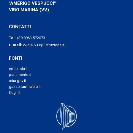
"AMERIGO VESPUCCI"
VIBO MARINA (VV)
CONTATTI
Tel
:
+39 0963 572073
E-mail
:
vvic82600r@istruzione.it
FONTI
edscuola.it
parlamento.it
miur.gov.it
gazzettaufficiale.it
flcgil.it