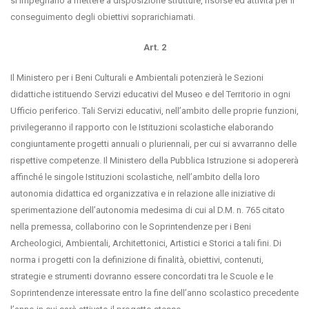
si impegnano a mettere a disposizione strutture, risorse ed attività per il
conseguimento degli obiettivi soprarichiamati.
Art. 2
Il Ministero per i Beni Culturali e Ambientali potenzierà le Sezioni
didattiche istituendo Servizi educativi del Museo e del Territorio in ogni
Ufficio periferico. Tali Servizi educativi, nell’ambito delle proprie funzioni,
privilegeranno il rapporto con le Istituzioni scolastiche elaborando
congiuntamente progetti annuali o pluriennali, per cui si avvarranno delle
rispettive competenze. Il Ministero della Pubblica Istruzione si adopererà
affinché le singole Istituzioni scolastiche, nell’ambito della loro
autonomia didattica ed organizzativa e in relazione alle iniziative di
sperimentazione dell’autonomia medesima di cui al D.M. n. 765 citato
nella premessa, collaborino con le Soprintendenze per i Beni
Archeologici, Ambientali, Architettonici, Artistici e Storici a tali fini. Di
norma i progetti con la definizione di finalità, obiettivi, contenuti,
strategie e strumenti dovranno essere concordati tra le Scuole e le
Soprintendenze interessate entro la fine dell’anno scolastico precedente