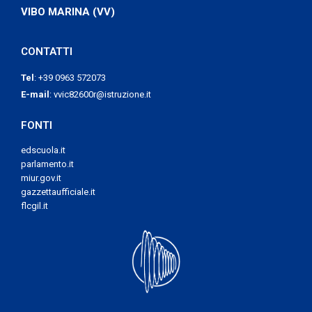
VIBO MARINA (VV)
CONTATTI
Tel
:
+39 0963 572073
E-mail
:
vvic82600r@istruzione.it
FONTI
edscuola.it
parlamento.it
miur.gov.it
gazzettaufficiale.it
flcgil.it