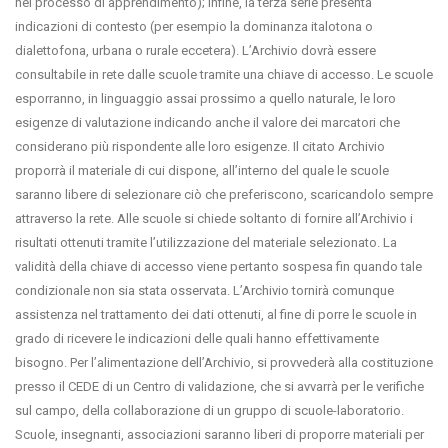
nel processo di apprendimento); infine, la terza serie presenta
indicazioni di contesto (per esempio la dominanza italotona o
dialettofona, urbana o rurale eccetera). L’Archivio dovrà essere
consultabile in rete dalle scuole tramite una chiave di accesso. Le scuole
esporranno, in linguaggio assai prossimo a quello naturale, le loro
esigenze di valutazione indicando anche il valore dei marcatori che
considerano più rispondente alle loro esigenze. Il citato Archivio
proporrà il materiale di cui dispone, all’interno del quale le scuole
saranno libere di selezionare ciò che preferiscono, scaricandolo sempre
attraverso la rete. Alle scuole si chiede soltanto di fornire all’Archivio i
risultati ottenuti tramite l’utilizzazione del materiale selezionato. La
validità della chiave di accesso viene pertanto sospesa fin quando tale
condizionale non sia stata osservata. L’Archivio tornirà comunque
assistenza nel trattamento dei dati ottenuti, al fine di porre le scuole in
grado di ricevere le indicazioni delle quali hanno effettivamente
bisogno. Per l’alimentazione dell’Archivio, si provvederà alla costituzione
presso il CEDE di un Centro di validazione, che si avvarrà per le verifiche
sul campo, della collaborazione di un gruppo di scuole-laboratorio.
Scuole, insegnanti, associazioni saranno liberi di proporre materiali per