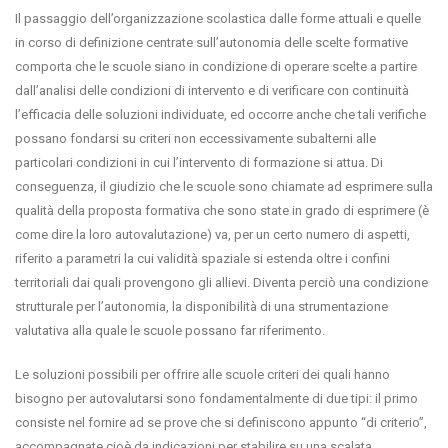
Il passaggio dell’organizzazione scolastica dalle forme attuali e quelle
in corso di definizione centrate sull’autonomia delle scelte formative
comporta che le scuole siano in condizione di operare scelte a partire
dall’analisi delle condizioni di intervento e di verificare con continuità
l’efficacia delle soluzioni individuate, ed occorre anche che tali verifiche
possano fondarsi su criteri non eccessivamente subalterni alle
particolari condizioni in cui l’intervento di formazione si attua. Di
conseguenza, il giudizio che le scuole sono chiamate ad esprimere sulla
qualità della proposta formativa che sono state in grado di esprimere (è
come dire la loro autovalutazione) va, per un certo numero di aspetti,
riferito a parametri la cui validità spaziale si estenda oltre i confini
territoriali dai quali provengono gli allievi. Diventa perciò una condizione
strutturale per l’autonomia, la disponibilità di una strumentazione
valutativa alla quale le scuole possano far riferimento.
Le soluzioni possibili per offrire alle scuole criteri dei quali hanno
bisogno per autovalutarsi sono fondamentalmente di due tipi: il primo
consiste nel fornire ad se prove che si definiscono appunto “di criterio”,
accompagnate cioè da indicazioni per stabilire su una scalata