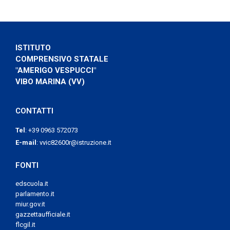
ISTITUTO
COMPRENSIVO STATALE
"AMERIGO VESPUCCI"
VIBO MARINA (VV)
CONTATTI
Tel
:
+39 0963 572073
E-mail
:
vvic82600r@istruzione.it
FONTI
edscuola.it
parlamento.it
miur.gov.it
gazzettaufficiale.it
flcgil.it