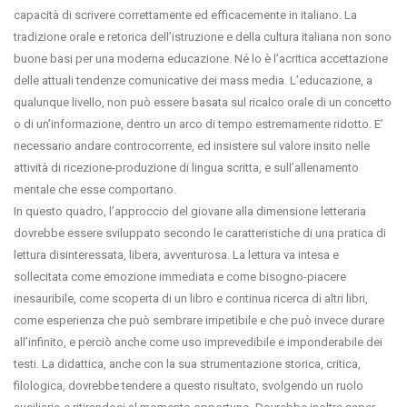
capacità di scrivere correttamente ed efficacemente in italiano. La
tradizione orale e retorica dell’istruzione e della cultura italiana non sono
buone basi per una moderna educazione. Né lo è l’acritica accettazione
delle attuali tendenze comunicative dei mass media. L’educazione, a
qualunque livello, non può essere basata sul ricalco orale di un concetto
o di un’informazione, dentro un arco di tempo estremamente ridotto. E’
necessario andare controcorrente, ed insistere sul valore insito nelle
attività di ricezione-produzione di lingua scritta, e sull’allenamento
mentale che esse comportano.
In questo quadro, l’approccio del giovane alla dimensione letteraria
dovrebbe essere sviluppato secondo le caratteristiche di una pratica di
lettura disinteressata, libera, avventurosa. La lettura va intesa e
sollecitata come emozione immediata e come bisogno-piacere
inesauribile, come scoperta di un libro e continua ricerca di altri libri,
come esperienza che può sembrare irripetibile e che può invece durare
all’infinito, e perciò anche come uso imprevedibile e imponderabile dei
testi. La didattica, anche con la sua strumentazione storica, critica,
filologica, dovrebbe tendere a questo risultato, svolgendo un ruolo