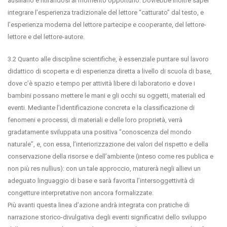
ausiliario e ritirandosi al momento opportuno. Dovrebbe inoltre saper
integrare l’esperienza tradizionale del lettore “catturato” dal testo, e
l’esperienza moderna del lettore partecipe e cooperante, del lettore-
lettore e del lettore-autore.
3.2 Quanto alle discipline scientifiche, è essenziale puntare sul lavoro
didattico di scoperta e di esperienza diretta a livello di scuola di base,
dove c’è spazio e tempo per attività libere di laboratorio e dove i
bambini possano mettere le mani e gli occhi su oggetti, materiali ed
eventi. Mediante l’identificazione concreta e la classificazione di
fenomeni e processi, di materiali e delle loro proprietà, verrà
gradatamente sviluppata una positiva “conoscenza del mondo
naturale”, e, con essa, l’interiorizzazione dei valori del rispetto e della
conservazione della risorse e dell’ambiente (inteso come res publica e
non più res nullius): con un tale approccio, maturerà negli allievi un
adeguato linguaggio di base e sarà favorita l’intersoggettività di
congetture interpretative non ancora formalizzate.
Più avanti questa linea d’azione andrà integrata con pratiche di
narrazione storico-divulgativa degli eventi significativi dello sviluppo