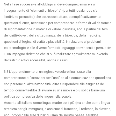
Nella fase successiva all’obbligo si deve dunque pensare a un
insegnamento di “elementi di filosofia” (per tutti, qualunque sia
l’indirizzo prescelto) che potrebbe trattare, esemplificativamente:
questioni di etica, necessarie per comprendere le forme di validazione e
di argomentazione in materia di valore, giustizia, ecc. a partire dai temi
dei diritti/doveri, della cittadinanza, della bioetica, della medicina;
questioni di logica, di verità e plausibilità, in relazione ai problemi
epistemologici e alle diverse forme di linguaggi convincenti e persuasivi.
E’ un impegno didattico che si può realizzare agevolmente muovendo
da testi filosofici accessibili, anche classici.
3.8 L’apprendimento di un inglese veicolare finalizzato alla
comprensione di “istruzioni per l’uso” ed alla comunicazione quotidiana
con persone di altre nazionalità, oltre a rispondere alle esigenze del
tempo, consentirebbe di avviare su una nuova e più solida base una
politica complessiva delle lingue nella scuola.
Accanto all’italiano come lingua madre per i più (ma anche come lingua
straniera per gli immigrati), e assieme al francese, il tedesco, lo sloveno,
ecc., propri delle aree di bilinguismo del nostro paese, sarebbe