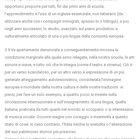
opportuno proporre per tutti, fin dai primi anni di scuola,
l’apprendimento e l’uso di un inglese essenziale, non letterario (da
utilizzare anche con i compagni immigrati, spesso bi o trilingui), e poi,
negli anni successivi, lo studio, avanzato sul piano produttivo e
culturalmente articolato di una o più lingue della comunità europea.
3.9 Va apertamente denunciata e conseguentemente rimossa la
condizione marginale alla quale sono relegate, nella nostra scuola, le arti
sonore e visive, e tutto ciò che le integra (come il teatro e cinema). Ciò è
per un verso scandaloso, per un altro verso è espressione di un più
generale atteggiamento autolesionistico, considerata l’immagine
europea e mondiale della nostra cultura e delle nostre tradizioni: si
pensi, per fare un solo esempio, a quanto poco si investe sulla
circolazione internazionale e sull’insegnamento di una lingua, quella
italiana, praticata da tutti quanti nel mondo si occupano o si interessano
di musica vocale. Occorre reagire con coraggio e inventività a questo
stato di cose: in caso contrario, l’Italia rischia la svendita o l’alienazione
del suo patrimonio storico più prezioso.