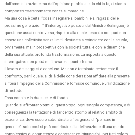
dall’amministrazione ma dall’opinione pubblica e da chi la fa, ci siamo
comportati coerentemente con tale immagine.
Ma una cosa è certa: “cosa insegnare ai bambini e ai ragazzi delle
prossime generazioni” (l’interrogativo postoci dal Ministro Berlinguer) è
questione assai controversa, rispetto alla quale l’esperto non può non
essere una collettività senza limiti, destinata a coincidere con la scuola,
ovviamente, ma in prospettiva con la società tutta, e con le dinamiche
della sua attuale, profonda trasformazione. La risposta a questo
interrogativo non potrà mai trovare un punto fermo.
Il lavoro dei saggi si è concluso. Ma non è terminato certamente il
confronto, per il quale, al di là delle considerazioni affidate alla presente
sintesi l’impegno della Commissione fornisce comunque un’indicazione
di metodo.
Essa consiste in due scelte di fondo.
Quando si affrontano temi di questo tipo, ogni singola competenza, e di
conseguenza la tentazione di far centro attorno al relativo ambito di
esperienza, deve essere subordinata all’esigenza di “pensare in
generale”: solo così si può contribuire alla delineazione di una quadro
complessivo di competenze e conoscenze irrinunciabili per tutti coloro