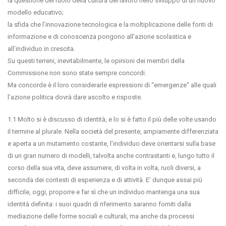
la questione del ruolo della cultura del lavoro nello sviluppo di un nuovo
modello educativo;
la sfida che l’innovazione tecnologica e la moltiplicazione delle fonti di
informazione e di conoscenza pongono all’azione scolastica e
all’individuo in crescita.
Su questi terreni, inevitabilmente, le opinioni dei membri della
Commissione non sono state sempre concordi.
Ma concorde è il loro considerarle espressioni di “emergenze” alle quali
l’azione politica dovrà dare ascolto e risposte.
1.1 Molto si è discusso di identità, e lo si è fatto il più delle volte usando
il termine al plurale. Nella società del presente, ampiamente differenziata
e aperta a un mutamento costante, l’individuo deve orientarsi sulla base
di un gran numero di modelli, talvolta anche contrastanti e, lungo tutto il
corso della sua vita, deve assumere, di volta in volta, ruoli diversi, a
seconda dei contesti di esperienza e di attività. E’ dunque assai più
difficile, oggi, proporre e far sì che un individuo mantenga una sua
identità definita: i suoi quadri di riferimento saranno forniti dalla
mediazione delle forme sociali e culturali, ma anche da processi