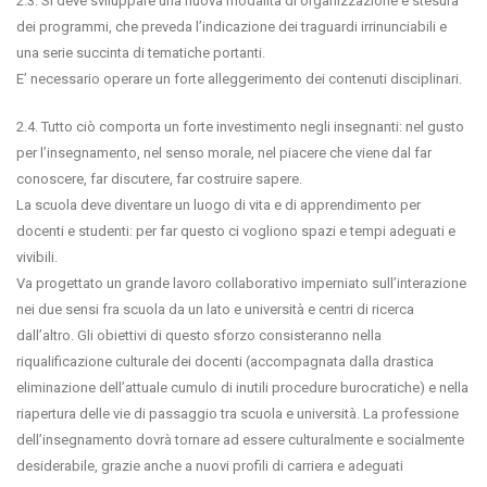
2.3. Si deve sviluppare una nuova modalità di organizzazione e stesura
dei programmi, che preveda l’indicazione dei traguardi irrinunciabili e
una serie succinta di tematiche portanti.
E’ necessario operare un forte alleggerimento dei contenuti disciplinari.
2.4. Tutto ciò comporta un forte investimento negli insegnanti: nel gusto
per l’insegnamento, nel senso morale, nel piacere che viene dal far
conoscere, far discutere, far costruire sapere.
La scuola deve diventare un luogo di vita e di apprendimento per
docenti e studenti: per far questo ci vogliono spazi e tempi adeguati e
vivibili.
Va progettato un grande lavoro collaborativo imperniato sull’interazione
nei due sensi fra scuola da un lato e università e centri di ricerca
dall’altro. Gli obiettivi di questo sforzo consisteranno nella
riqualificazione culturale dei docenti (accompagnata dalla drastica
eliminazione dell’attuale cumulo di inutili procedure burocratiche) e nella
riapertura delle vie di passaggio tra scuola e università. La professione
dell’insegnamento dovrà tornare ad essere culturalmente e socialmente
desiderabile, grazie anche a nuovi profili di carriera e adeguati