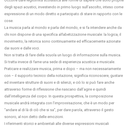
Occorre dare legittimità scolastica alle forme di sapere che sono proprie
degli spazi acustici, investendo in primo luogo sull’ascolto, inteso come
espressione di un modo diretto e partecipato di stare in rapporto con le
cose.
La musica parla al mondo e parla del mondo, e si fa intendere anche da
chi non dispone di una specifica alfabetizzazione musicale: la logica, il
movimento, la retorica sono continuamente ed efficacemente azionate
dai suoni e dalle voci.
Non si tratta di fare della scuola un luogo di informazione sulla musica.
Si tratta invece di farne una sede di esperienza acustica e musicale.
Praticare e realizzare musica, prima e dopo – ma non necessariamente
con – il supporto tecnico della notazione, significa riconoscere, gustare
ed inventare strutture di suoni e di silenzi, e ciò lo si può fare anche
attraverso forme di riflessione che nascano dall’agire e quindi
dall’intelligenza del corpo. In questa prospettiva, la composizione
musicale andrà integrata con l’improvvisazione, che è un modo per
“andare al di là di ciò che si sa”, per dare parola, attraverso il gesto
sonoro, al non detto delle emozioni.
I riferimenti storici e ambientali alle diverse espressioni musicali