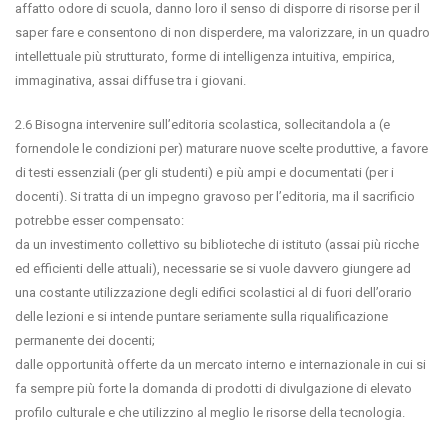
affatto odore di scuola, danno loro il senso di disporre di risorse per il
saper fare e consentono di non disperdere, ma valorizzare, in un quadro
intellettuale più strutturato, forme di intelligenza intuitiva, empirica,
immaginativa, assai diffuse tra i giovani.
2.6 Bisogna intervenire sull’editoria scolastica, sollecitandola a (e
fornendole le condizioni per) maturare nuove scelte produttive, a favore
di testi essenziali (per gli studenti) e più ampi e documentati (per i
docenti). Si tratta di un impegno gravoso per l’editoria, ma il sacrificio
potrebbe esser compensato:
da un investimento collettivo su biblioteche di istituto (assai più ricche
ed efficienti delle attuali), necessarie se si vuole davvero giungere ad
una costante utilizzazione degli edifici scolastici al di fuori dell’orario
delle lezioni e si intende puntare seriamente sulla riqualificazione
permanente dei docenti;
dalle opportunità offerte da un mercato interno e internazionale in cui si
fa sempre più forte la domanda di prodotti di divulgazione di elevato
profilo culturale e che utilizzino al meglio le risorse della tecnologia.