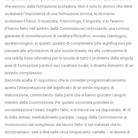
che escono dalla formazione scolastica. Non è solo lo storico che deve
sostenere l’importanza di una formazione storica, la dovranno
sostenere il fisico, il musicista, il tecnologo, il linguista, e lo faranno
(l’hanno fatto nell’ambito della Commissione) rinforzando una cornice
generale di considerazioni di carattere filosofico, sociale, ideologico,
epistemologico: in questo quadro di complessità (che significa non più
pensare alle articolazioni di una scuola liceale, ma alla costruzione di
una solida base educativa per la scuola di tutti) il problema della singola
area di formazione perde il suo carattere locale, e diventa elemento di un
tessuto complessivo.
Seconda scelta. E’ opportuno che si consideri programmaticamente
aperta l’interpretazione del significato di un simile impegno di
elaborazione, cominciando dalla parte che vi hanno giocato i singoli
membri della Commissione. Per questo occorrerà prendere in
considerazione l’intero tragitto fatto, e le tracce via via depositate. Al di
là della sintesi, inevitabilmente parziale, i saggi della Commissione si
riconoscono nel complesso del lavoro fatto. E nei materiali che lo
documentano: vale a dire nelle circa cinquecento cartelle – le decine di