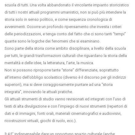
scuola di tutti. Una volta abbandonato il vincolante impianto storicistico
di tutti i nostri attuali programmi umanistici, non si può più intendere la
storia solo in senso politico, e come sequenza cronologica di
avvenimenti. Occorre un profondo ripensamento che investa i criteri
delle periodizzazioni, e tenga conto del fatto che ci sono tanti “tempi”
quante sono le logiche dei fenomeni che si esaminano.
Sono parte della storia come ambito disciplinare, a livello della scuola
per tutti, le grandi trasformazioni culturali che riguardano la storia della
mentalità e delle idee, la letteratura, l’arte, la musica.
Non si possono riproporre tante “storie” differenziate, soprattutto
all’interno dell’obbligo scolastico (diverso è il discorso per gli indirizzi
superiori), ma si deve coraggiosamente puntare ad una “storia
integrata”, innovando le attuali pratiche.
Gli attuali strumenti di studio vanno revisionati ed integrati con l’uso di
testi di alta divulgazione e con l’impiego di nuovi strumenti (repertori di
dati e di immagini, fonti orali, materiali cinematografici e audiovisivi,
ricostruzioni virtuali, giochi di ruolo, ecc.).
3.4 E’ indispensabile dare un opportuno spazio culturale (anche