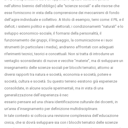
nell’ultimo biennio dell’obbligo) alle “scienze sociali” e alle risorse che
esse forniscono in vista della comprensione dei meccanismi di fondo
dell’agire individuale e collettivo. A titolo di esempio, temi come: il PIL e il
deficit; i sistemi politici e quelli elettorali; i condizionamenti “naturali” e lo
sviluppo economico-sociale, il formarsi della personalità, il
funzionamento dei gruppi, il linguaggio, la comunicazione e i suoi
strumenti (in particolare i media), andranno affrontati con adeguati
riferimenti tecnici, teorici e concettuali. Non si tratta di introdurre un
ventaglio sconsiderato di nuove e vecchie “materie”, ma di sviluppare un
insegnamento delle scienze sociali per blocchi tematici, attorno ai
diversi rapporti tra natura e società, economia e società, potere e
società, cultura e società. Su questo terreno esistono già esperienze
consolidate, in alcune scuole sperimentali, ma in vista di una
generalizzazione dell’esperienza è nec
essario pensare ad una chiara identificazione culturale dei docenti, in
un’area d’insegnamento per definizione multidisciplinare.
In tale contesto si colloca una revisione complessiva dell’educazione
civica, che si dovrà sviluppare sia con i blocchi tematici delle scienze