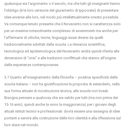
qualunque sia l’argomento o il secolo, ma che tutti gli insegnanti hanno
l’obbligo (è la loro versione del giuramento di Ippocrate) di presentare
idee avverse alle loro, nel modo più intellettualmente onesto possibile.
Va comunque tenuto presente che il Novecento non si caratterizza solo
per un insieme notevolmente complesso di avvenimenti ma anche per
l’affermarsi di ottiche, teorie, linguaggi assai diversi da quelli
tradizionalmente adottati dalla scuola. La rilevanza scientifica,
tecnologica ed epistemologica del Novecento andrà quindi riferita alle
dimensioni di “crisi” e alle tradizioni conflittuali che stanno all’origine
delle esperienze contemporanee.
3.7 Quanto all’insegnamento della filosofia – positiva specificità della
scuola italiana – non ha giustificazione la proposta di estenderlo, nella
sua forma attuale di ricostruzione storica, alle scuole non liceali.
Bisogna pensare a qualcosa che sia valido per tutti (ma non prima dei
15-16 anni), quindi anche (e sono la maggioranza) per i giovani degli
attuali istituti tecnici e professionali: dovrà essere una rassegna di idee
portanti e servirà alla costruzione delle loro identità e alla riflessione sul
loro stare nel mondo.