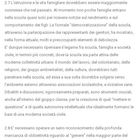
2.7 L’istruzione e la vita famigliare dovrebbero essere maggiormente
connesse che nel passato. Al momento non poche famiglie entrano
nella scuola quasi solo per ricevere notizie sul rendimento e sul
comportamento dei figli. La formale “democratizzazione” della scuola,
attraverso la partecipazione dei rappresentanti dei genitori, ha mostrato,
nella forma attuale, molti e preoccupanti elementi di debolezza.
E’ dunque necessario ripensare il legame fra scuola, famiglia e società
civile, in termini più concreti, dove la scuola sia parte attiva delle
moderne collettività urbane. Il mondo del lavoro, del volontariato, delle
religioni, dei gruppi ambientalisti, della cultura, dovrebbero tutti
penetrare nella scuola, ed essa a sua volta dovrebbe volgersi verso
l’ambiente esterno attraverso associazioni scolastiche, e iniziative varie.
Dibattiti e discussioni, rigorosamente preparati, sono strumenti cruciali,
anche all’interno del gruppo classe, per la creazione di quel “mettere in
questione” e di quella autonomia intellettuale che idealmente formano le
basi di una moderna società civile.
2.8 E’ necessario operare un serio riconoscimento della profonda
mancanza di obbiettività riguardo al “genere” nella maggior parte del