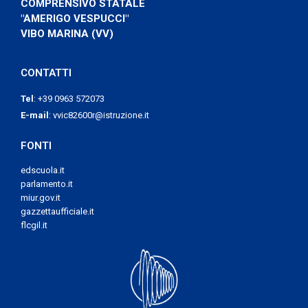
COMPRENSIVO STATALE
"AMERIGO VESPUCCI"
VIBO MARINA (VV)
CONTATTI
Tel
:
+39 0963 572073
E-mail
:
vvic82600r@istruzione.it
FONTI
edscuola.it
parlamento.it
miur.gov.it
gazzettaufficiale.it
flcgil.it